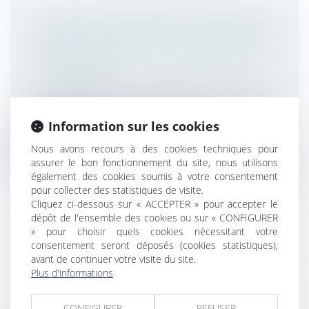
SEULE UNE CONVENTION CONCLUE AVEC
LE MAÎTRE D'OUVRAGE PEUT DÉGAGER LA
RESPONSABILITÉ D'UN MEMBRE DU
GROUPEMENT
Droit immobilier
/
Droit de la construction
Dans le cadre d’un groupement solidaire, la
responsabilité d’une société memb...
Information sur les cookies
Lire la suite
Nous avons recours à des cookies techniques pour
assurer le bon fonctionnement du site, nous utilisons
également des cookies soumis à votre consentement
pour collecter des statistiques de visite.
Cliquez ci-dessous sur « ACCEPTER » pour accepter le
dépôt de l'ensemble des cookies ou sur « CONFIGURER
» pour choisir quels cookies nécessitant votre
LA RÉPARTITION DES CHARGES PEUT
consentement seront déposés (cookies statistiques),
DIFFÉRER DE CELLE DES QUOTES-PARTS
avant de continuer votre visite du site.
DE PARTIES COMMUNES
Plus d'informations
Droit immobilier
/
Copropriété
La répartition des charges n’est pas
CONFIGURER
REFUSER