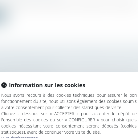
photovoltaïques qui participent à la réalisation de l’ouvrage de.
te
 DONNÉ PAR LETTRE RECOMMANDÉE AR NON 
N’EST PAS RÉGULIER
lier
/
Baux d'habitation
 bail d’habitation délivré par lettre recommandée avec demand
Information sur les cookies
te
Nous avons recours à des cookies techniques pour assurer le bon
fonctionnement du site, nous utilisons également des cookies soumis
à votre consentement pour collecter des statistiques de visite.
Cliquez ci-dessous sur « ACCEPTER » pour accepter le dépôt de
l'ensemble des cookies ou sur « CONFIGURER » pour choisir quels
cookies nécessitant votre consentement seront déposés (cookies
MÈNE EXTÉRIEUR AU BIEN VENDU PEUT CONS
statistiques), avant de continuer votre visite du site.