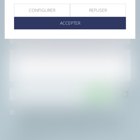
CONFIGURER
REFUSER
ACCEPTER
J'accepte que les informations saisies soient traitées
informatiquement par CHAUVERON, VALLERY RADOT, LECOMTE,
FOUQUIER et l'hébergeur du présent site dans le cadre de ma
demande et de la relation avec CHAUVERON, VALLERY RADOT,
LECOMTE, FOUQUIER qui peut en découler.