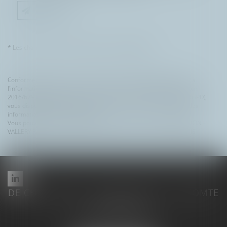
Envoyer
* Les champs suivis d'un astérisque sont obligatoires.
Conformément à la loi n°78-17 du 6 janvier 1978 modifiée relative à
l'informatique, aux fichiers et aux libertés, et au règlement européen
2016/679, dit Règlement Général sur la Protection des Données (RGPD),
vous disposez d'un droit d'accès, de rectification, de suppression des
informations qui vous concernent.
Vous pouvez exercer vos droits en vous adressant à : DE CHAUVERON -
VALLERY RADOT - LECOMTE - FOUQUIER | 4 rue Brunel 75017 PARIS
DE CHAUVERON - VALLERY RADOT - LECOMTE
- FOUQUIER
4 rue Brunel - 75017 PARIS