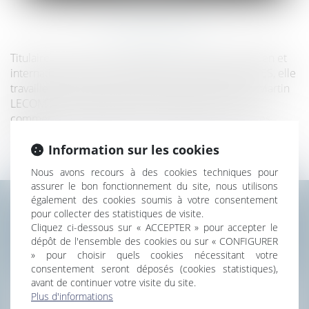
EXPERTISE
Titulaire d’un DESS de Contentieux national, européen et
international de l’université PARIS V-René DESCARTES, elle
travaille aux côtés de Christophe FOUQUIER et de Martin
LECOMTE, leur apportant son expérience en Droit
commercial, Droit bancaire et contentieux civil et des
affaires.
Information sur les cookies
Nous avons recours à des cookies techniques pour
assurer le bon fonctionnement du site, nous utilisons
également des cookies soumis à votre consentement
pour collecter des statistiques de visite.
CONTACTER AURÉLIE
Cliquez ci-dessous sur « ACCEPTER » pour accepter le
GAQUIÈRE
dépôt de l'ensemble des cookies ou sur « CONFIGURER
» pour choisir quels cookies nécessitant votre
consentement seront déposés (cookies statistiques),
avant de continuer votre visite du site.
Plus d'informations